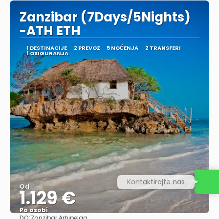
Zanzibar (7Days/5Nights)
-ATH ETH
1 DESTINACIJE
2 PREVOZ
5 NOĆENJA
2 TRANSFERI
1 OSIGURANJA
Kontaktirajte nas
Od
1.129 €
Po osobi
DO:
Zanzibar Arhipelag