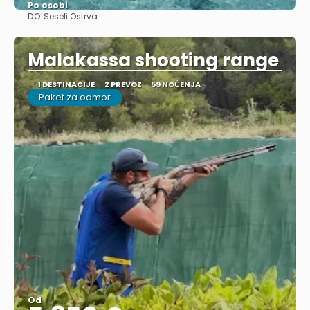
Po osobi
DO:
Seseli Ostrva
Pogledajte
Malakassa shooting range
1 DESTINACIJE
2 PREVOZ
59 NOĆENJA
Paket za odmor
Od