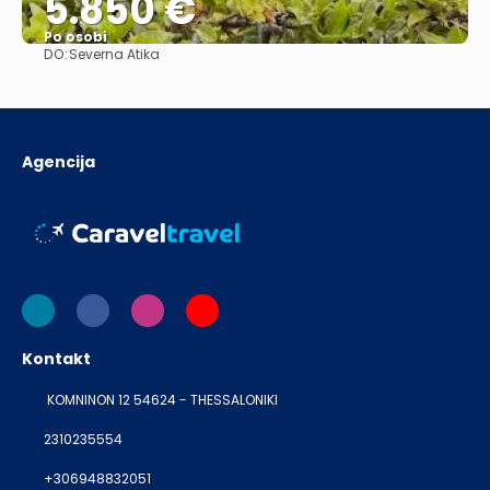
5.850 €
Po osobi
DO:
Severna Atika
Pogledajte
Agencija
Kontakt
KOMNINON 12 54624 - THESSALONIKI
2310235554
+306948832051