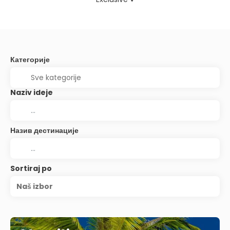
Категорије
Naziv ideje
Назив дестинације
Sortiraj po
Naš izbor