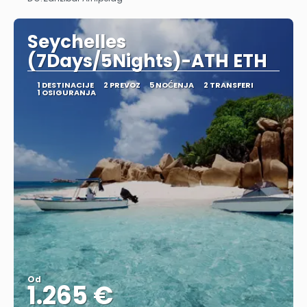
Pogledajte
Seychelles
(7Days/5Nights)-ATH ETH
1 DESTINACIJE
2 PREVOZ
5 NOĆENJA
2 TRANSFERI
1 OSIGURANJA
Od
1.265 €