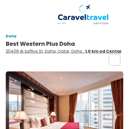
Doha
Best Western Plus Doha
20409 Al Safliya St, Doha, Qatar, Doha
, 1,0 km od Centar