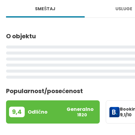
SMEŠTAJ
USLUGE
O objektu
Popularnost/posećenost
Generalno
Booki
9,4
Odlično
9,1/10
1820