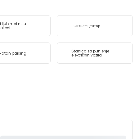
i ljubimci nisu
Фитнес центар
oljeni
Stanica za punjenje
latan parking
električnih vozila