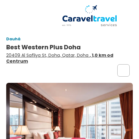
Dauhá
Best Western Plus Doha
20409 Al Safliya St, Doha, Qatar, Doha
, 1,0 km od
Centrum