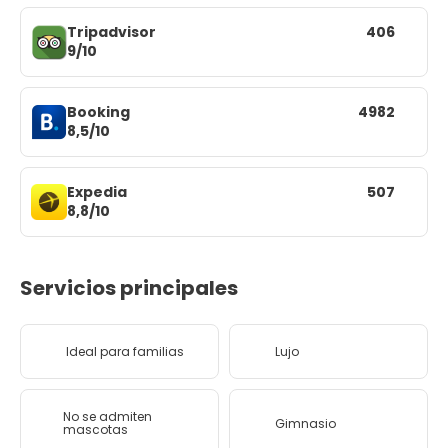
Tripadvisor
406
9/10
Booking
4982
8,5/10
Expedia
507
8,8/10
Servicios principales
Ideal para familias
Lujo
No se admiten
Gimnasio
mascotas