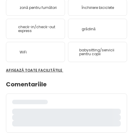
zonă pentru fumători
Închiriere biciclete
check-in/check-out
grădină
express
babysitting/servicii
WiFi
pentru copii
AFIȘEAZĂ TOATE FACILITĂȚILE
Comentariile