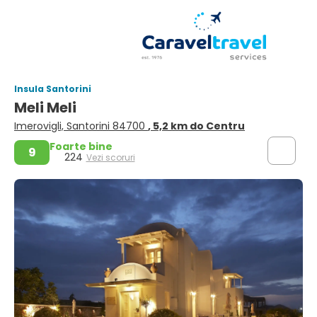
Insula Santorini
Meli Meli
Imerovigli, Santorini 84700
, 5,2 km do Centru
Foarte bine
9
224
Vezi scoruri