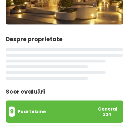
Despre proprietate
Scor evaluări
General
9
Foarte bine
224