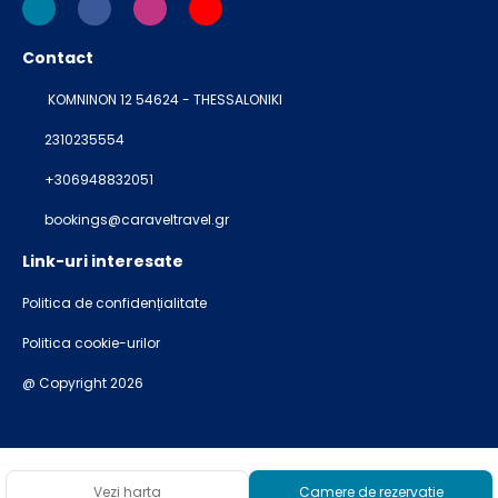
Contact
KOMNINON 12 54624 - THESSALONIKI
2310235554
+306948832051
bookings@caraveltravel.gr
Link-uri interesate
Politica de confidențialitate
Politica cookie-urilor
@ Copyright 2026
Vezi harta
Camere de rezervatie