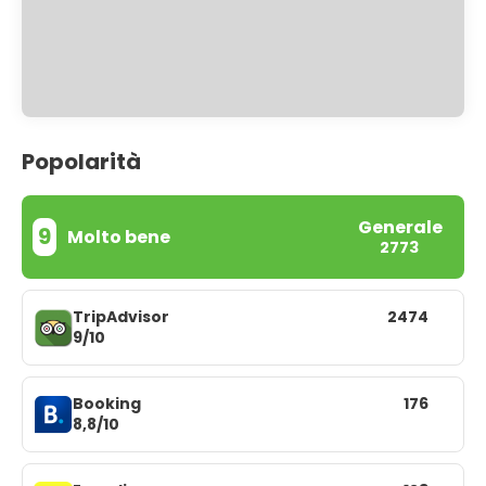
Popolarità
Generale
9
Molto bene
2773
TripAdvisor
2474
9/10
Booking
176
8,8/10