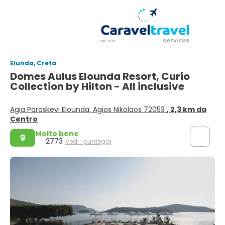
Elunda, Creta
Domes Aulus Elounda Resort, Curio
Collection by Hilton - All inclusive
Agia Paraskevi Elounda, Agios Nikolaos 72053
, 2,3 km da
Centro
Molto bene
9
2773
Vedi i punteggi