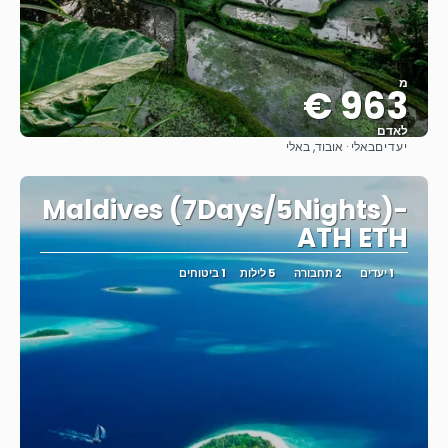
מ
963 €
לאדם
יעדים
באלי · אובוד, באלי
ראה
Maldives (7Days/5Nights)-
ATH ETH
1 יעדים
2 תחבורה
5 לילות
1 ביטוחים