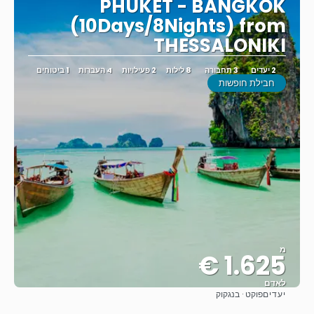
PHUKET - BANGKOK
(10Days/8Nights) from
THESSALONIKI
2 יעדים
3 תחבורה
8 לילות
2 פעילויות
4 העברות
1 ביטוחים
חבילת חופשות
מ
1.625 €
לאדם
יעדים
פוקט · בנגקוק
ראה