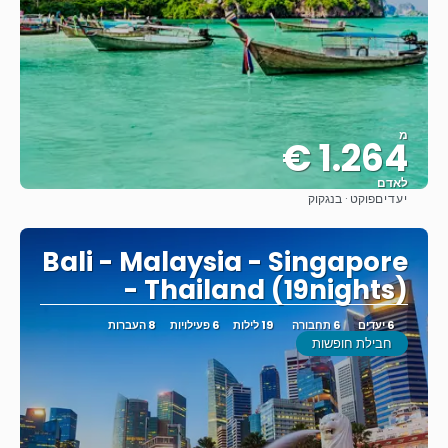
מ
1.264 €
לאדם
יעדים
פוקט · בנגקוק
ראה
Bali - Malaysia - Singapore
- Thailand (19nights)
6 יעדים
6 תחבורה
19 לילות
6 פעילויות
8 העברות
חבילת חופשות