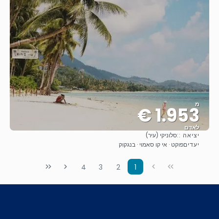
מ
1.953 €
לאדם
יציאה ::
סלוניקי (עיר)
ראה
יעדים
פוקט · אי קו סאמוי · בנגקוק
4
3
2
1