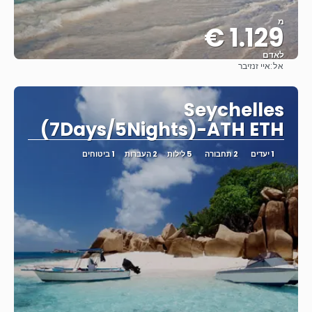
מ
1.129 €
לאדם
אל:
איי זנזיבר
ראה
Seychelles
(7Days/5Nights)-ATH ETH
1 יעדים
2 תחבורה
5 לילות
2 העברות
1 ביטוחים