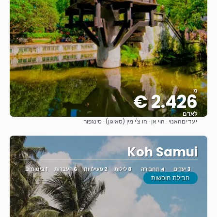
מ
2.426 €
לאדם
יעדים
האנוי · הוי אן · הו צ'י מין (סאיגון) · סינגפור
ראה
Koh Samui
3 יעדים
4 תחבורה
8 לילות
2 פעילויות
6 העברות
1 ביטוחים
חבילת חופשות