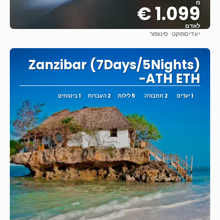
מ
1.099 €
לאדם
יעדים
פוקט · סינגפור
ראה
Zanzibar (7Days/5Nights)
-ATH ETH
1 יעדים
2 תחבורה
5 לילות
2 העברות
1 ביטוחים