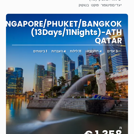
ראה
יעדים
סינגפור · פוקט · בנגקוק
SINGAPORE/PHUKET/BANGKOK
(13Days/11Nights)-ATH
QATAR
3 יעדים
4 תחבורה
11 לילות
4 העברות
1 ביטוחים
מ