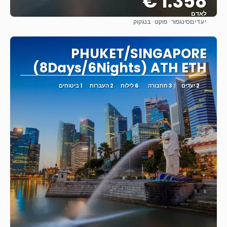
1.358 €
לאדם
יעדים
סינגפור · פוקט · בנגקוק
ראה
PHUKET/SINGAPORE
(8Days/6Nights) ATH ETH
2 יעדים
3 תחבורה
6 לילות
2 העברות
1 ביטוחים