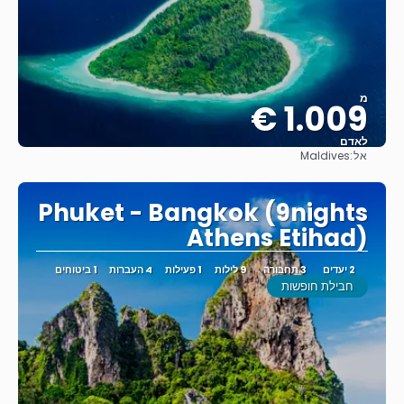
מ
1.009 €
לאדם
אל:
Maldives
ראה
Phuket - Bangkok (9nights
Athens Etihad)
2 יעדים
3 תחבורה
9 לילות
1 פעילות
4 העברות
1 ביטוחים
חבילת חופשות