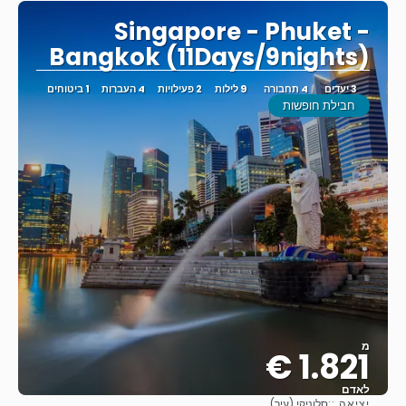
Singapore - Phuket -
Bangkok (11Days/9nights)
3 יעדים
4 תחבורה
9 לילות
2 פעילויות
4 העברות
1 ביטוחים
חבילת חופשות
מ
1.821 €
לאדם
יציאה ::
סלוניקי (עיר)