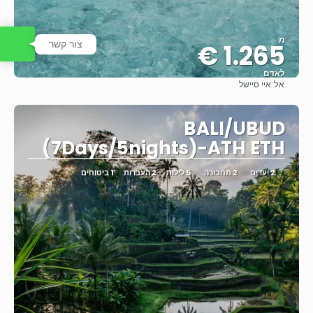
מ
צור קשר
1.265 €
לאדם
אל:
איי סיישל
ראה
BALI/UBUD
(7Days/5nights)-ATH ETH
2 יעדים
2 תחבורה
5 לילות
2 העברות
1 ביטוחים