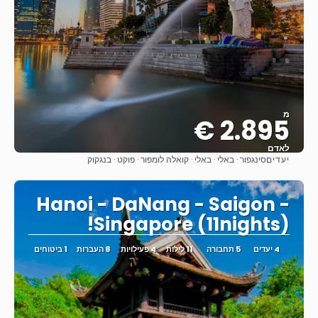
מ
2.895 €
לאדם
יעדים
סינגפור · באלי · באלי · קואלה לומפור · פוקט · בנגקוק
ראה
Hanoi - DaNang - Saigon -
Singapore (11nights)!
4 יעדים
5 תחבורה
11 לילות
4 פעילויות
8 העברות
1 ביטוחים