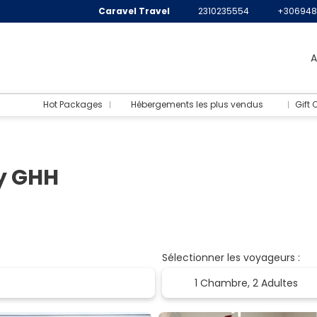
Caravel Travel
2310235554
+306948
A
Hot Packages
Hébergements les plus vendus
Gift 
by GHH
Sélectionner les voyageurs :
1 Chambre,
2 Adultes