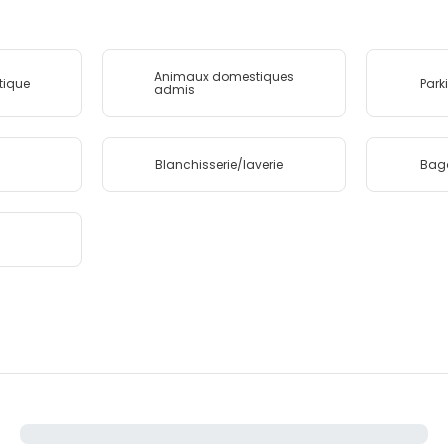
Animaux domestiques
tique
Park
admis
Blanchisserie/laverie
Bag