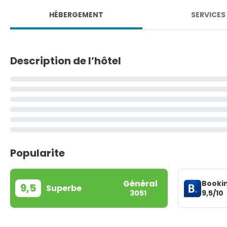
HÉBERGEMENT
SERVICES
Description de l’hôtel
Popularite
Général
Booki
9,5
Superbe
9,5/10
3051