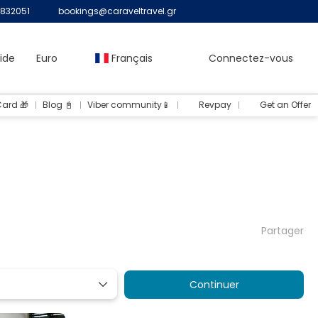
832051
bookings@caraveltravel.gr
ide
Euro
Français
Connectez-vous
Card 🎁
Blog 📓
Viber community📱
Revpay
Get an Offer
Partager
Continuer