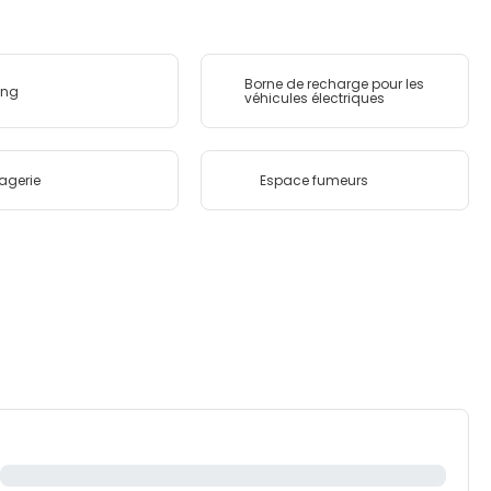
Borne de recharge pour les
ing
véhicules électriques
agerie
Espace fumeurs