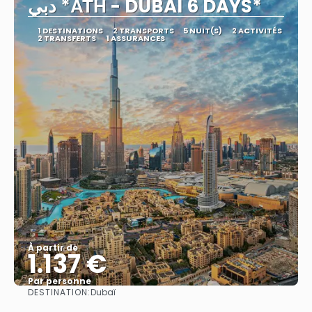
دبي *ΑΤΗ - DUBAI 6 DAYS*
1 DESTINATIONS
2 TRANSPORTS
5 NUIT(S)
2 ACTIVITÉS
2 TRANSFERTS
1 ASSURANCES
À partir de
1.137 €
Par personne
DESTINATION:
Dubaï
Afficher