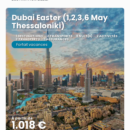
Afficher
Dubai Easter (1,2,3,6 May
Thessaloniki)
1 DESTINATIONS
2 TRANSPORTS
5 NUIT(S)
2 ACTIVITÉS
2 TRANSFERTS
1 ASSURANCES
Forfait vacances
À partir de
1.018 €