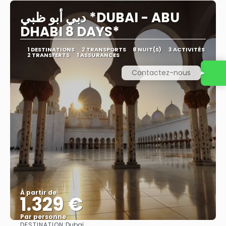
دبي أبو ظبي *DUBAI - ABU
DHABI 8 DAYS*
1 DESTINATIONS
2 TRANSPORTS
8 NUIT(S)
3 ACTIVITÉS
2 TRANSFERTS
1 ASSURANCES
Contactez-nous
À partir de
1.329 €
Par personne
DESTINATION:
Dubaï