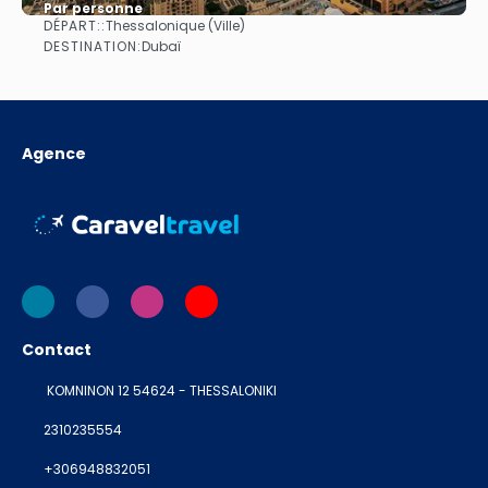
Par personne
DÉPART::
Thessalonique (Ville)
Afficher
DESTINATION:
Dubaï
Agence
Contact
KOMNINON 12 54624 - THESSALONIKI
2310235554
+306948832051