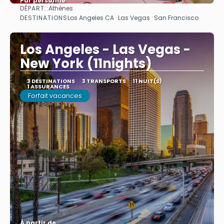
Par personne
DÉPART::
Athènes
Afficher
DESTINATIONS
Los Angeles CA · Las Vegas · San Francisco
Los Angeles - Las Vegas -
New York (11nights)
3 DESTINATIONS
3 TRANSPORTS
11 NUIT(S)
1 ASSURANCES
Forfait vacances
À partir de