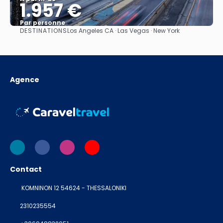
1.957 €
Par personne
DESTINATIONS
Los Angeles CA · Las Vegas · New York
Afficher
Agence
Contact
KOMNINON 12 54624 - THESSALONIKI
2310235554