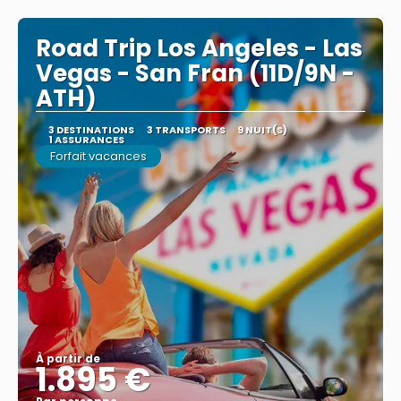
Road Trip Los Angeles - Las
Vegas - San Fran (11D/9N -
ATH)
3 DESTINATIONS
3 TRANSPORTS
9 NUIT(S)
1 ASSURANCES
Forfait vacances
À partir de
1.895 €