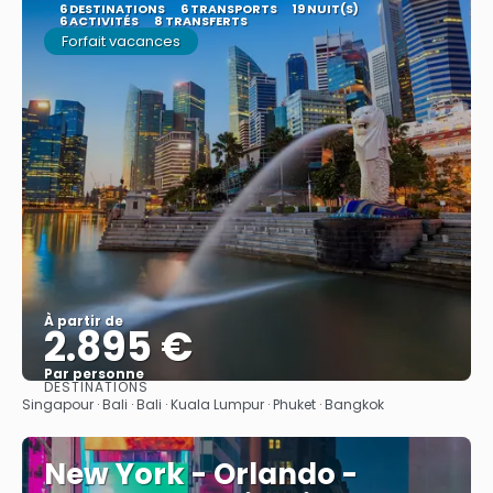
6 DESTINATIONS
6 TRANSPORTS
19 NUIT(S)
6 ACTIVITÉS
8 TRANSFERTS
Forfait vacances
À partir de
2.895 €
Par personne
DESTINATIONS
Afficher
Singapour · Bali · Bali · Kuala Lumpur · Phuket · Bangkok
New York - Orlando -