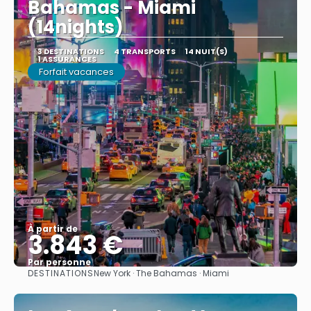
Bahamas - Miami
(14nights)
3 DESTINATIONS
4 TRANSPORTS
14 NUIT(S)
1 ASSURANCES
Forfait vacances
À partir de
3.843 €
Par personne
DESTINATIONS
New York · The Bahamas · Miami
Afficher