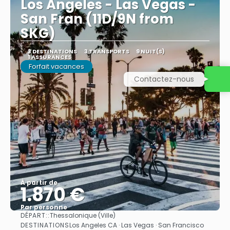
Los Angeles - Las Vegas -
San Fran (11D/9N from
SKG)
3 DESTINATIONS
3 TRANSPORTS
9 NUIT(S)
1 ASSURANCES
Forfait vacances
Contactez-nous
À partir de
1.870 €
Par personne
DÉPART::
Thessalonique (Ville)
Afficher
DESTINATIONS
Los Angeles CA · Las Vegas · San Francisco