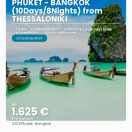
PHUKET - BANGKOK
(10Days/8Nights) from
THESSALONIKI
2 ZIELE
3 VERKEHRSNETZ
8 NÄCHTE
2 AKTIVITÄTEN
4 TRANSFERS
1 VERSICHERUNGEN
Urlaubspaket
Ab
1.625 €
Pro person
ZIELE
Phuket · Bangkok
Sehen