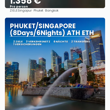
1.358 €
Pro person
ZIELE
Singapur · Phuket · Bangkok
Sehen
PHUKET/SINGAPORE
(8Days/6Nights) ATH ETH
2 ZIELE
3 VERKEHRSNETZ
6 NÄCHTE
2 TRANSFERS
1 VERSICHERUNGEN