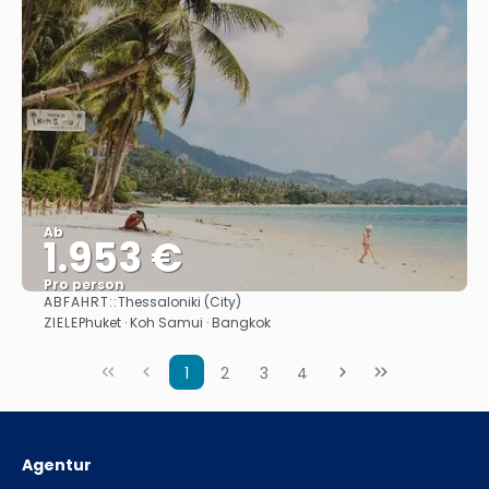
Ab
1.953 €
Pro person
ABFAHRT::
Thessaloniki (City)
Sehen
ZIELE
Phuket · Koh Samui · Bangkok
1
2
3
4
Agentur