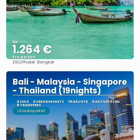
Ab
1.264 €
Pro person
ZIELE
Phuket · Bangkok
Sehen
Bali - Malaysia - Singapore
- Thailand (19nights)
6 ZIELE
6 VERKEHRSNETZ
19 NÄCHTE
6 AKTIVITÄTEN
8 TRANSFERS
Urlaubspaket