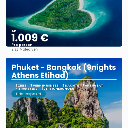
Ab
1.009 €
Pro person
ZIEL:
Malediven
Sehen
Phuket - Bangkok (9nights
Athens Etihad)
2 ZIELE
3 VERKEHRSNETZ
9 NÄCHTE
1 AKTIVITÄT
4 TRANSFERS
1 VERSICHERUNGEN
Urlaubspaket