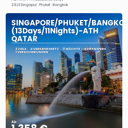
Sehen
ZIELE
Singapur · Phuket · Bangkok
SINGAPORE/PHUKET/BANGKO
(13Days/11Nights)-ATH
QATAR
3 ZIELE
4 VERKEHRSNETZ
11 NÄCHTE
4 TRANSFERS
1 VERSICHERUNGEN
Ab