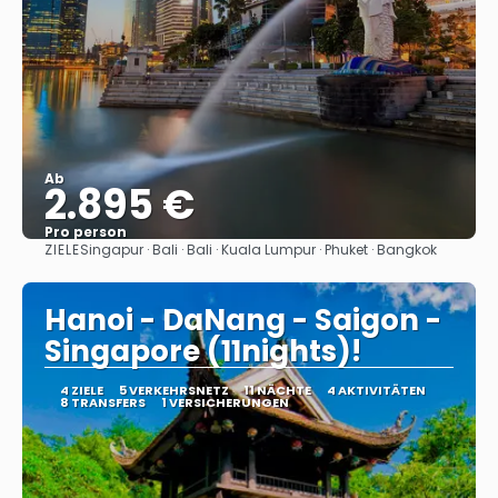
Ab
2.895 €
Pro person
ZIELE
Singapur · Bali · Bali · Kuala Lumpur · Phuket · Bangkok
Sehen
Hanoi - DaNang - Saigon -
Singapore (11nights)!
4 ZIELE
5 VERKEHRSNETZ
11 NÄCHTE
4 AKTIVITÄTEN
8 TRANSFERS
1 VERSICHERUNGEN