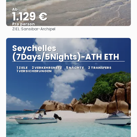
Ab
1.129 €
Pro person
ZIEL:
Sansibar-Archipel
Sehen
Seychelles
(7Days/5Nights)-ATH ETH
1 ZIELE
2 VERKEHRSNETZ
5 NÄCHTE
2 TRANSFERS
1 VERSICHERUNGEN