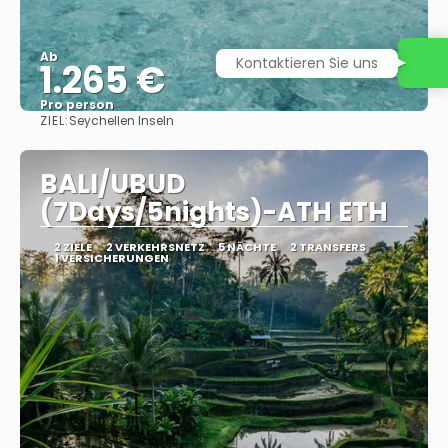
Ab
Kontaktieren Sie uns
1.265 €
Pro person
ZIEL:
Seychellen Inseln
Sehen
BALI/UBUD
(7Days/5nights)-ATH ETH
2 ZIELE
2 VERKEHRSNETZ
5 NÄCHTE
2 TRANSFERS
1 VERSICHERUNGEN