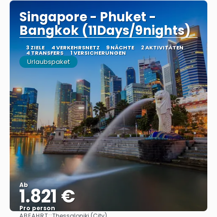
Singapore - Phuket -
Bangkok (11Days/9nights)
3 ZIELE
4 VERKEHRSNETZ
9 NÄCHTE
2 AKTIVITÄTEN
4 TRANSFERS
1 VERSICHERUNGEN
Urlaubspaket
Ab
1.821 €
Pro person
ABFAHRT::
Thessaloniki (City)