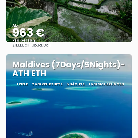
Ab
963 €
Pro person
ZIELE
Bali · Ubud, Bali
Sehen
Maldives (7Days/5Nights)-
ATH ETH
1 ZIELE
2 VERKEHRSNETZ
5 NÄCHTE
1 VERSICHERUNGEN