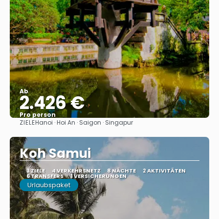
Ab
2.426 €
Pro person
ZIELE
Hanoi · Hoi An · Saigon · Singapur
Sehen
Koh Samui
3 ZIELE
4 VERKEHRSNETZ
8 NÄCHTE
2 AKTIVITÄTEN
6 TRANSFERS
1 VERSICHERUNGEN
Urlaubspaket