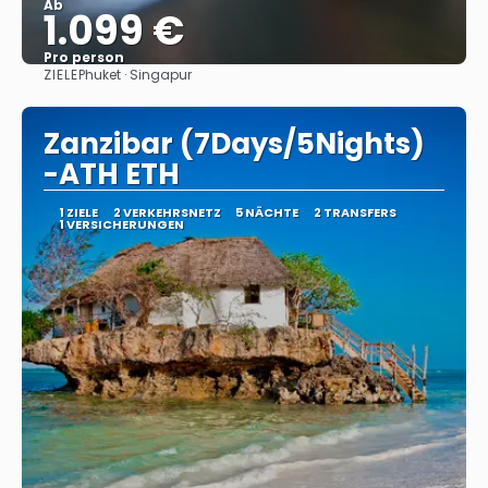
Ab
1.099 €
Pro person
ZIELE
Phuket · Singapur
Sehen
Zanzibar (7Days/5Nights)
-ATH ETH
1 ZIELE
2 VERKEHRSNETZ
5 NÄCHTE
2 TRANSFERS
1 VERSICHERUNGEN