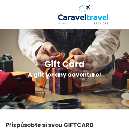
Gift Card
A gift for any adventure!
Přizpůsobte si svou GIFTCARD