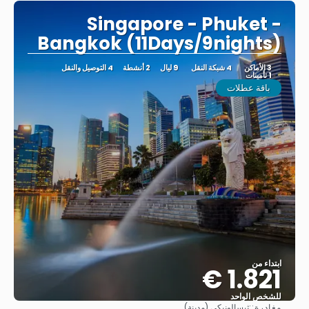
Singapore - Phuket -
Bangkok (11Days/9nights)
3 الأماكن
4 شبكة النقل
9 ليال
2 أنشطة
4 التوصيل والنقل
1 تأمينات
باقة عطلات
ابتداء من
1.821 €
للشخص الواحد
مغادرة::
ثيسالونيكي (مدينة)