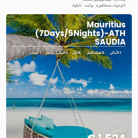
شاهد
الوجهات
سنغافورة · بوكيت · بانكوك
Mauritius
(7Days/5Nights)-ATH
SAUDIA
1 الأماكن
2 شبكة النقل
5 ليال
2 التوصيل والنقل
1 تأمينات
ابتداء من