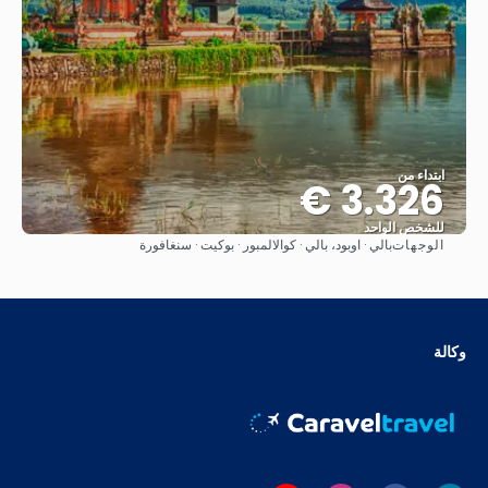
ابتداء من
3.326 €
للشخص الواحد
الوجهات
بالي · اوبود، بالي · كوالالمبور · بوكيت · سنغافورة
شاهد
وكالة