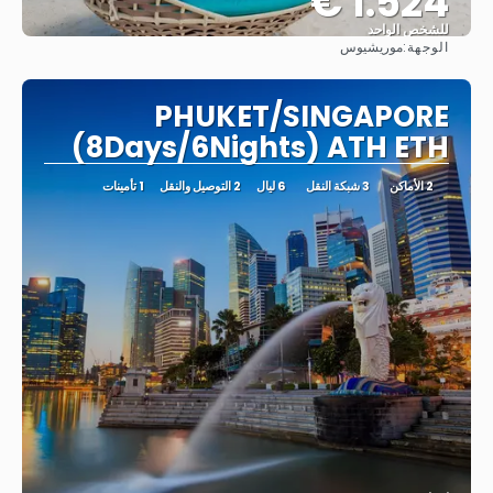
1.524 €
للشخص الواحد
الوجهة:
موريشيوس
شاهد
PHUKET/SINGAPORE
(8Days/6Nights) ATH ETH
2 الأماكن
3 شبكة النقل
6 ليال
2 التوصيل والنقل
1 تأمينات