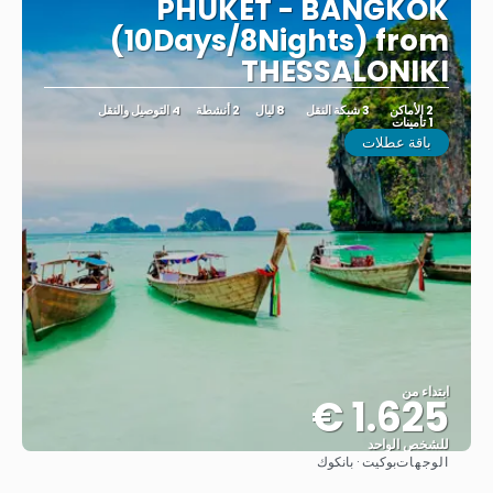
PHUKET - BANGKOK
(10Days/8Nights) from
THESSALONIKI
2 الأماكن
3 شبكة النقل
8 ليال
2 أنشطة
4 التوصيل والنقل
1 تأمينات
باقة عطلات
ابتداء من
1.625 €
للشخص الواحد
الوجهات
بوكيت · بانكوك
شاهد