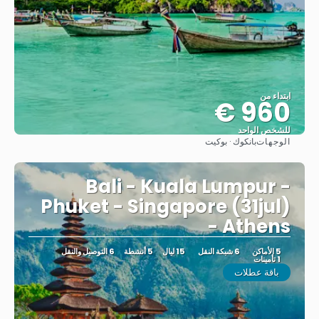
ابتداء من
960 €
للشخص الواحد
الوجهات
بانكوك · بوكيت
شاهد
Bali - Kuala Lumpur -
Phuket - Singapore (31jul)
- Athens
5 الأماكن
6 شبكة النقل
15 ليال
5 أنشطة
6 التوصيل والنقل
1 تأمينات
باقة عطلات