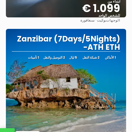
ابتداء من
1.099 €
للشخص الواحد
الوجهات
بوكيت · سنغافورة
شاهد
Zanzibar (7Days/5Nights)
-ATH ETH
1 الأماكن
2 شبكة النقل
5 ليال
2 التوصيل والنقل
1 تأمينات