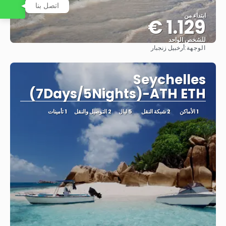
اتصل بنا
ابتداء من
1.129 €
للشخص الواحد
الوجهة:
أرخبيل زنجبار
شاهد
Seychelles
(7Days/5Nights)-ATH ETH
1 الأماكن
2 شبكة النقل
5 ليال
2 التوصيل والنقل
1 تأمينات