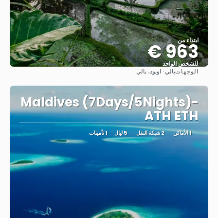
ابتداء من
963 €
للشخص الواحد
الوجهات
بالي · اوبود، بالي
شاهد
Maldives (7Days/5Nights)-
ATH ETH
1 الأماكن
2 شبكة النقل
5 ليال
1 تأمينات