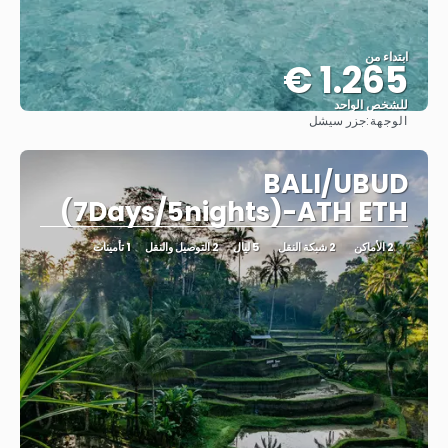
ابتداء من
1.265 €
للشخص الواحد
الوجهة:
جزر سيشل
شاهد
BALI/UBUD
(7Days/5nights)-ATH ETH
2 الأماكن
2 شبكة النقل
5 ليال
2 التوصيل والنقل
1 تأمينات