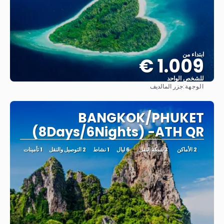
ابتداء من
1.009 €
للشخص الواحد
الوجهة:
جزر المالديف
شاهد
BANGKOK/PHUKET
(8Days/6Nights) -ATH QR
2 الأماكن
3 شبكة النقل
6 ليال
1 نشاط
2 التوصيل والنقل
1 تأمينات