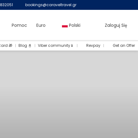
832051
bookings@caraveltravel.gr
Pomoc
Euro
Polski
Zaloguj Się
Card 🎁
Blog 📓
Viber community📱
Revpay
Get an Offer