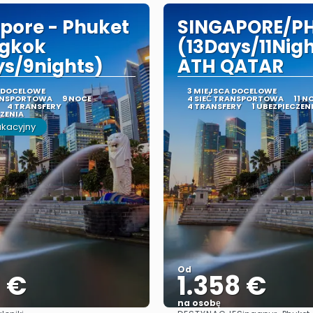
pore - Phuket
SINGAPORE/P
ngkok
(13Days/11Nig
ys/9nights)
ATH QATAR
A DOCELOWE
3 MIEJSCA DOCELOWE
RANSPORTOWA
9 NOCE
4 SIEĆ TRANSPORTOWA
11 N
4 TRANSFERY
4 TRANSFERY
1 UBEZPIECZEN
CZENIA
akacyjny
Od
1 €
1.358 €
na osobę