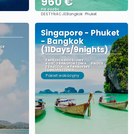
960 €
na osobę
DESTYNACJE
Bangkok · Phuket
Zobacz
Singapore - Phuket
- Bangkok
OCE
(11Days/9nights)
3 MIEJSCA DOCELOWE
4 SIEĆ TRANSPORTOWA
9 NOCE
2 ZAJĘCIA
4 TRANSFERY
1 UBEZPIECZENIA
Pakiet wakacyjny