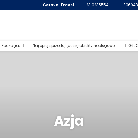
Caravel Travel
2310235554
+306948
t Packages
Najlepiej sprzedające się obiekty noclegowe
Gift 
Azja