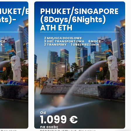
HUKET/BANGKOK
PHUKET/SINGAPORE
hts)-
(8Days/6Nights)
ATH ETH
2 MIEJSCA DOCELOWE
OCE
3 SIEĆ TRANSPORTOWA
6 NOCE
IA
2 TRANSFERY
1 UBEZPIECZENIA
Od
1.099 €
na osobę