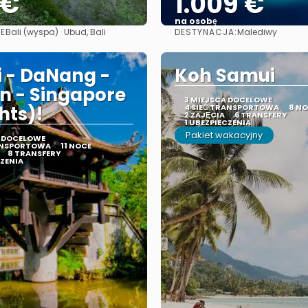
 €
1.009 €
na osobę
E
DESTYNACJA:
Bali (wyspa) · Ubud, Bali
Malediwy
Zobacz
Zobacz
 - DaNang -
Koh Samui
n - Singapore
3 MIEJSCA DOCELOWE
hts)!
4 SIEĆ TRANSPORTOWA
8 N
2 ZAJĘCIA
6 TRANSFERY
1 UBEZPIECZENIA
Pakiet wakacyjny
A DOCELOWE
RANSPORTOWA
11 NOCE
8 TRANSFERY
CZENIA