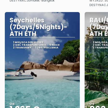
DESTYNACJE
WYJAZD::
Phuket · Bangkok
Sa
Zobacz
DESTYNACJ
Seychelles
BALI
(7Days/5Nights)-
(7Day
ATH ETH
ATH 
1 MIEJSCA DOCELOWE
2 MIEJSC
2 SIEĆ TRANSPORTOWA
5 NOCE
2 SIEĆ T
2 TRANSFERY
1 UBEZPIECZENIA
2 TRANSFE
Od
Od