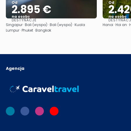
Od
Od
2.895 €
2.42
na osobę
na osobę
DESTYNACJE
DESTYNACJ
Zobacz
Singapur · Bali (wyspa) · Bali (wyspa) · Kuala
Hanoi · Hoi an ·
Lumpur · Phuket · Bangkok
Agencja