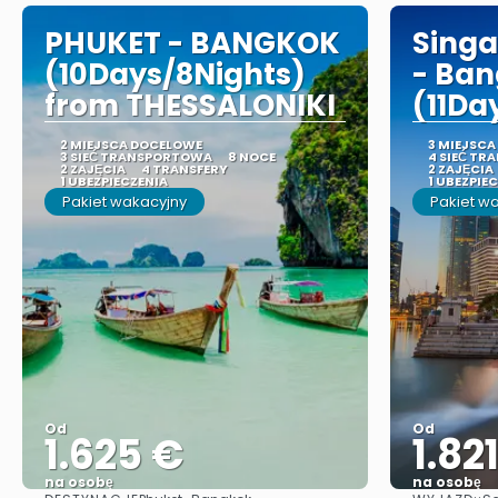
PHUKET - BANGKOK
Singa
(10Days/8Nights)
- Ba
from THESSALONIKI
(11Da
2 MIEJSCA DOCELOWE
3 MIEJSC
3 SIEĆ TRANSPORTOWA
8 NOCE
4 SIEĆ T
2 ZAJĘCIA
4 TRANSFERY
2 ZAJĘCIA
1 UBEZPIECZENIA
1 UBEZPIE
Pakiet wakacyjny
Pakiet w
Od
Od
1.625 €
1.82
na osobę
na osobę