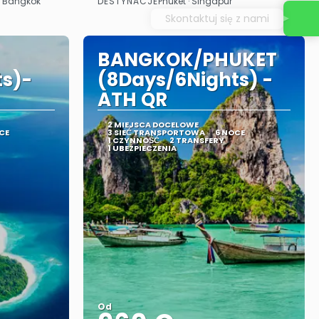
DESTYNACJE
 · Bangkok
Phuket · Singapur
Zobacz
Skontaktuj się z nami
BANGKOK/PHUKET
ts)-
(8Days/6Nights) -
ATH QR
2 MIEJSCA DOCELOWE
CE
3 SIEĆ TRANSPORTOWA
6 NOCE
1 CZYNNOŚĆ
2 TRANSFERY
1 UBEZPIECZENIA
Od