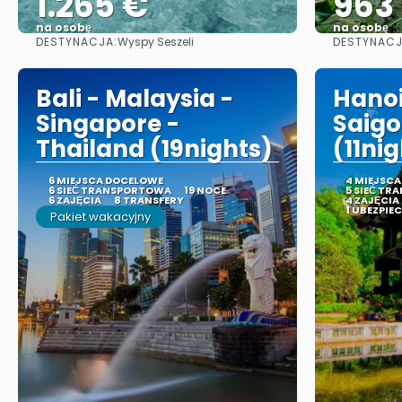
1.265 €
963
na osobę
na osobę
DESTYNACJA:
DESTYNACJ
Wyspy Seszeli
Zobacz
Bali - Malaysia -
Hanoi
Singapore -
Saigo
Thailand (19nights)
(11nig
6 MIEJSCA DOCELOWE
4 MIEJSC
6 SIEĆ TRANSPORTOWA
19 NOCE
5 SIEĆ T
6 ZAJĘCIA
8 TRANSFERY
4 ZAJĘCIA
1 UBEZPIE
Pakiet wakacyjny