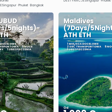
DESTYNACJE
loniki
Singapur · Phuket
Zobacz
Zobacz
E
Singapur · Phuket · Bangkok
/UBUD
Maldives
s/5nights)-
(7Days/5Nigh
ETH
ATH ETH
A DOCELOWE
1 MIEJSCA DOCELOWE
RANSPORTOWA
5 NOCE
2 SIEĆ TRANSPORTOWA
5 NO
RY
1 UBEZPIECZENIA
1 UBEZPIECZENIA
Od