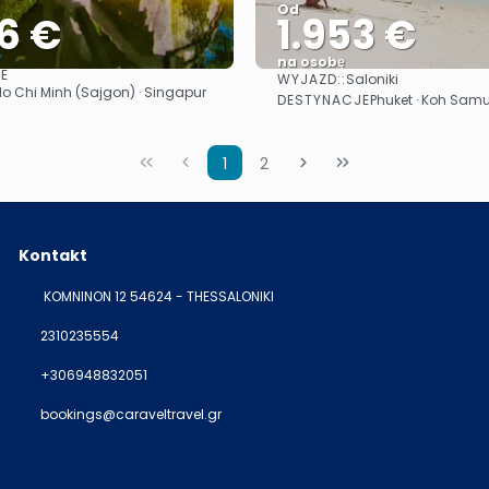
Od
6 €
1.953 €
na osobę
E
WYJAZD::
Saloniki
Zobacz
Zobacz
 Ho Chi Minh (Sajgon) · Singapur
DESTYNACJE
Phuket · Koh Samu
1
2
Kontakt
KOMNINON 12 54624 - THESSALONIKI
2310235554
+306948832051
bookings@caraveltravel.gr