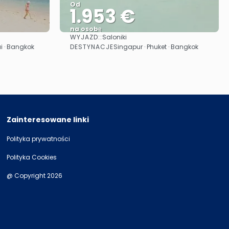
Od
1.953 €
na osobę
WYJAZD::
Saloniki
Zobacz
DESTYNACJE
i · Bangkok
Singapur · Phuket · Bangkok
Zainteresowane linki
Polityka prywatności
Polityka Cookies
@ Copyright 2026