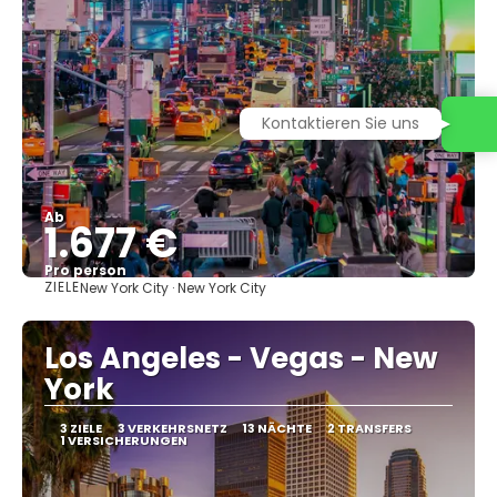
Kontaktieren Sie uns
Ab
1.677 €
Pro person
ZIELE
New York City · New York City
Sehen
Los Angeles - Vegas - New
York
3 ZIELE
3 VERKEHRSNETZ
13 NÄCHTE
2 TRANSFERS
1 VERSICHERUNGEN