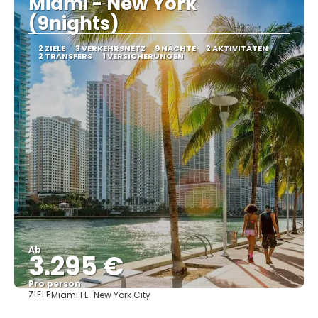
Miami - New York
(9nights)
2 ZIELE
3 VERKEHRSNETZ
9 NÄCHTE
2 AKTIVITÄTEN
2 TRANSFERS
1 VERSICHERUNGEN
Ab
3.295 €
Pro person
ZIELE
Miami FL · New York City
Sehen