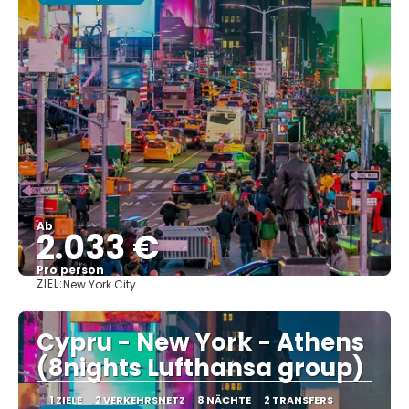
Ab
2.033 €
Pro person
ZIEL:
New York City
Sehen
Cypru - New York - Athens
(8nights Lufthansa group)
1 ZIELE
2 VERKEHRSNETZ
8 NÄCHTE
2 TRANSFERS