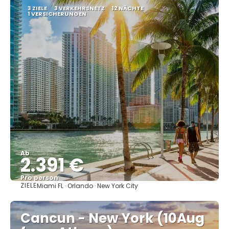
3 ZIELE
3 VERKEHRSNETZ
12 NÄCHTE
1 VERSICHERUNGEN
Ab
2.391 €
Pro person
ZIELE
Miami FL · Orlando · New York City
Sehen
Cancun - New York (10Aug