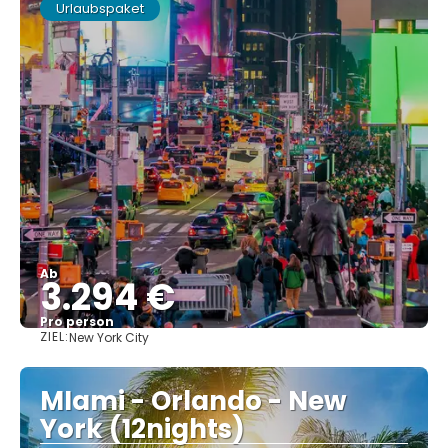
Urlaubspaket
Ab
3.294 €
Pro person
ZIEL:
New York City
Sehen
MIami - Orlando - New
York (12nights)