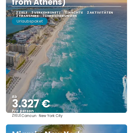
from Athens)
2 ZIELE
3 VERKEHRSNETZ
11 NÄCHTE
2 AKTIVITÄTEN
2 TRANSFERS
1 VERSICHERUNGEN
Urlaubspaket
Ab
3.327 €
Pro person
ZIELE
Cancun · New York City
Sehen