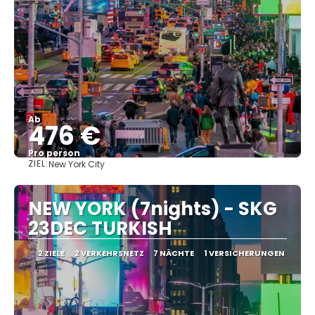
Ab
476 €
Pro person
ZIEL:
New York City
Sehen
NEW YORK (7nights) - SKG
23DEC TURKISH
2 ZIELE
2 VERKEHRSNETZ
7 NÄCHTE
1 VERSICHERUNGEN