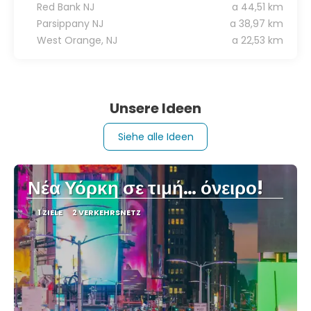
Red Bank NJ
a 44,51 km
Parsippany NJ
a 38,97 km
West Orange, NJ
a 22,53 km
Unsere Ideen
Siehe alle Ideen
Νέα Υόρκη σε τιμή… όνειρο!
1 ZIELE
2 VERKEHRSNETZ