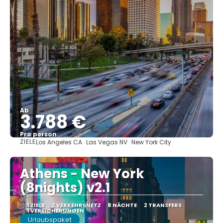
Ab
3.788 €
Pro person
ZIELE
Los Angeles CA · Las Vegas NV · New York City
Sehen
Athens - New York
(8nights) v2.1
1 ZIELE
2 VERKEHRSNETZ
8 NÄCHTE
2 TRANSFERS
1 VERSICHERUNGEN
Urlaubspaket